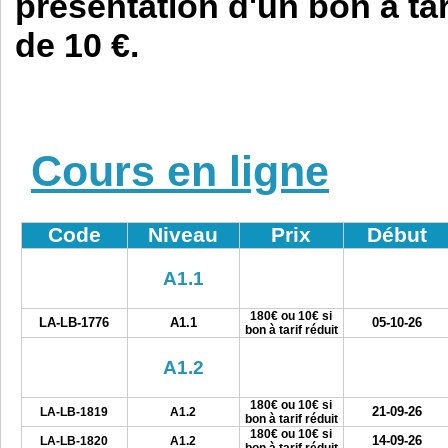
présentation d'un bon à tari
de 10 €.
Cours en ligne
Code
Niveau
Prix
Début
A1.1
180€ ou 10€ si
LA-LB-1776
A1.1
05-10-26
bon à tarif réduit
A1.2
180€ ou 10€ si
21-09-26
LA-LB-1819
A1.2
bon à tarif réduit
180€ ou 10€ si
14-09-26
LA-LB-1820
A1.2