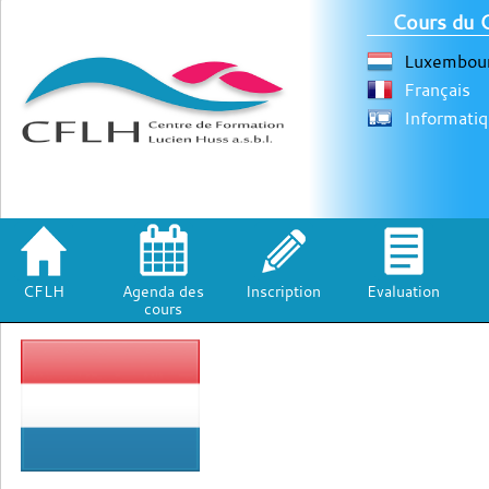
Cours du 
Luxembour
Français
Informati
CFLH
Agenda des
Inscription
Evaluation
cours